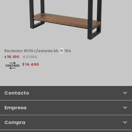

Recibidor IRON c/estante MUESTRA
16.100
17.900
$
$
14.490
$
Contacto
Empresa
Compra