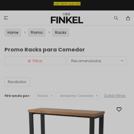

Home
Promo
Racks
Promo Racks para Comedor
Recomendados
Recibidor
Quitar filtros
Filtrando por:
Racks
Ambiente:
Comedor