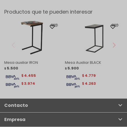
Productos que te pueden interesar
Mesa auxiliar IRON
Mesa Auxiliar BLACK
5.500
5.900
$
$
4.455
4.779
$
$
3.974
4.263
$
$
Contacto
Empresa