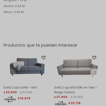
Longitud: 1.70 M
Ancho: 0.92 M
Altura: 0.93 M
Productos que te pueden interesar
Sofá 2 cps LUNA - Gris
Sofá 2 cps BOOGIE en Tela -
23.500
37.200
Beige Ceniza
$
$
27.900
33.900
$
$
19.975
$
23.715
$