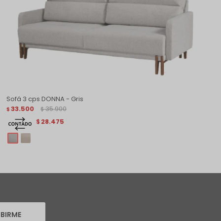
Sofá 3 cps DONNA - Gris
33.500
35.900
$
$
28.475
$
IBIRME