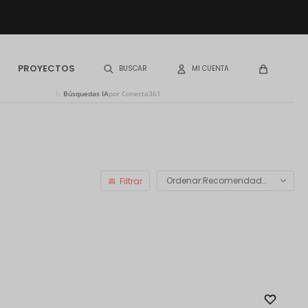
PROYECTOS
✨
Búsquedas IA
por Conecta361
Recomendados