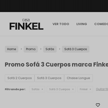
VER TODO
LIVING
COMED
Home
Promo
Sofás
Sofá 3 Cuerpos
Promo Sofá 3 Cuerpos marca Finke
Sofá 2 Cuerpos
Sofá 3 Cuerpos
Chaise Longue
Quitar fi
Filtrando por:
Sofás
Sofá 3 Cuerpos
Finkel