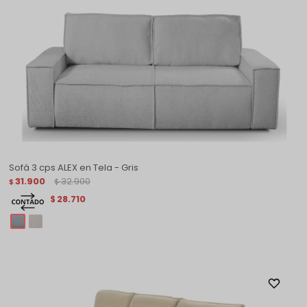
Sofá 3 cps ALEX en Tela - Gris
31.900
32.900
$
$
28.710
$