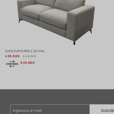
Sofá EUPHORIA 2.20 mts
26.500
29.900
$
$
23.850
$
SUSCR