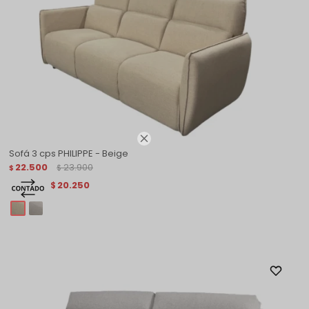

Sofá 3 cps PHILIPPE - Beige
22.500
23.900
$
$
20.250
$