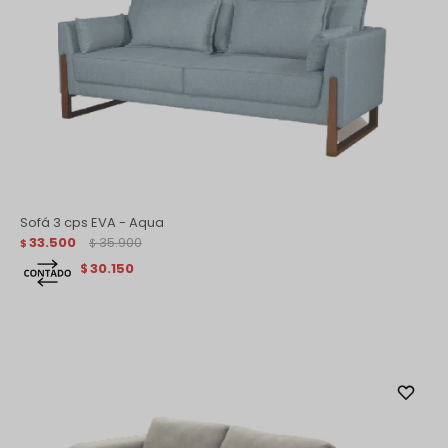
Sofá 3 cps EVA - Aqua
33.500
35.900
$
$
30.150
$