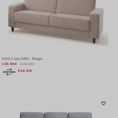
Sofá 3 cps LUNA - Beige
26.900
32.880
$
$
24.210
$