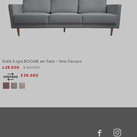
Sofá 3 cps BOOGIE en Tela - Gris Oscuro
28.500
40.900
$
$
25.650
$

