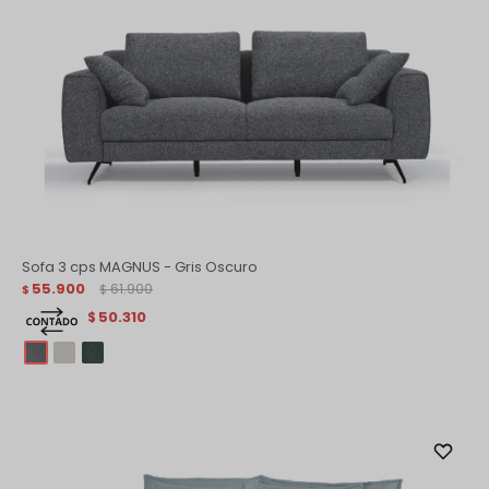
Sofa 3 cps MAGNUS - Gris Oscuro
55.900
61.900
$
$
50.310
$