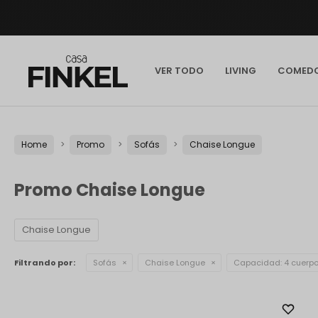
VER TODO
LIVING
COMED
Home
Promo
Sofás
Chaise Longue
Promo Chaise Longue
Chaise Longue
Filtrando por:
Sofás
Chaise Longue
Capacidad:
4 cuerp