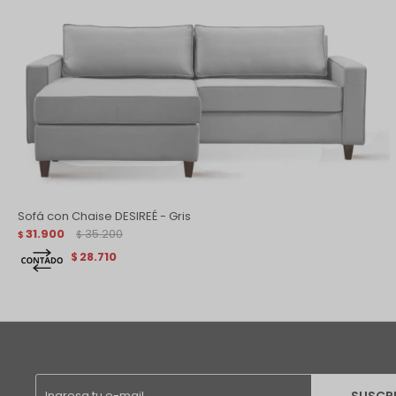
Sofá con Chaise DESIREÉ - Gris
31.900
35.200
$
$
28.710
$