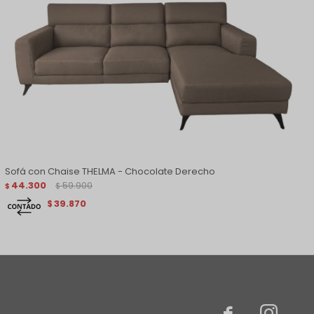
Sofá con Chaise THELMA - Chocolate Derecho
44.300
59.900
$
$
39.870
$

