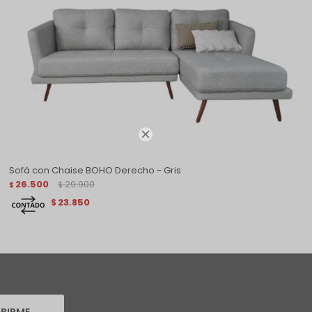

Sofá con Chaise BOHO Derecho - Gris
26.500
29.900
$
$
23.850
$