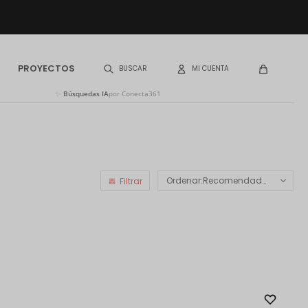
PROYECTOS
✨
Búsquedas IA
por Conecta361
Recomendados