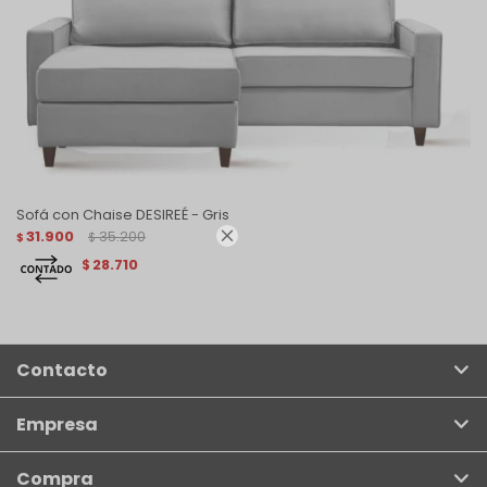
Sofá con Chaise DESIREÉ - Gris

31.900
35.200
$
$
28.710
$
Contacto
Empresa
Compra