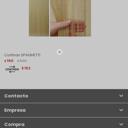

Cortinas SPAGHETTI
190
500
$
$
152
$
Contacto
Empresa
Compra