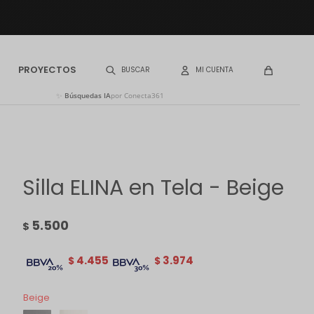
PROYECTOS
✨
Búsquedas IA
por Conecta361
Silla ELINA en Tela - Beige
5.500
$
4.455
3.974
$
$
Beige