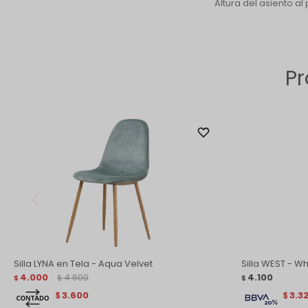
Altura del asiento al 
Pr
Silla LYNA en Tela - Aqua Velvet
Silla WEST - Wh
4.000
4.600
4.100
$
$
$
3.600
3.32
$
$