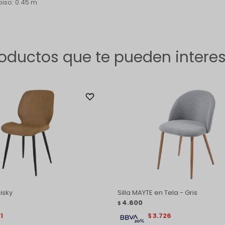
piso: 0.45 m
oductos que te pueden intere
isky
Silla MAYTE en Tela - Gris
4.600
$
1
3.726
$