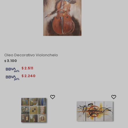
Oleo Decorativo Violonchelo
3.100
$
2.511
$
2.240
$