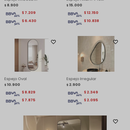
8.900
15.000
$
$
7.209
12.150
$
$
6.430
10.838
$
$
Espejo Oval
Espejo Irregular
10.900
2.900
$
$
8.829
2.349
$
$
7.875
2.095
$
$