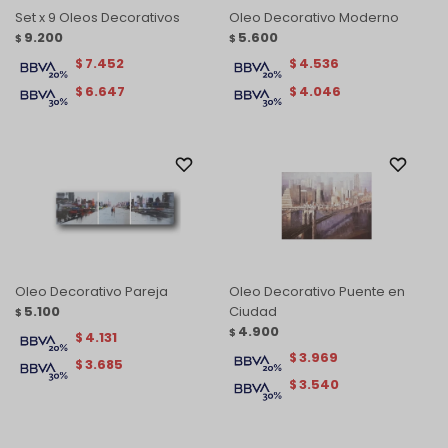
Set x 9 Oleos Decorativos
Oleo Decorativo Moderno
9.200
5.600
$
$
7.452
4.536
$
$
6.647
4.046
$
$
Oleo Decorativo Pareja
Oleo Decorativo Puente en
5.100
Ciudad
$
4.900
$
4.131
$
3.969
$
3.685
$
3.540
$