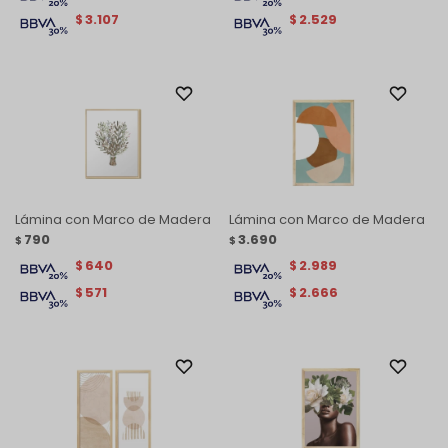
3.107
2.529
$
$
Lámina con Marco de Madera
Lámina con Marco de Madera
790
3.690
$
$
640
2.989
$
$
571
2.666
$
$