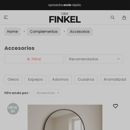

Home
Complementos
Accesorios
Accesorios
Recomendados
Oleos
Espejos
Adornos
Cuadros
Aromatizado
Filtrando por:
Accesorios