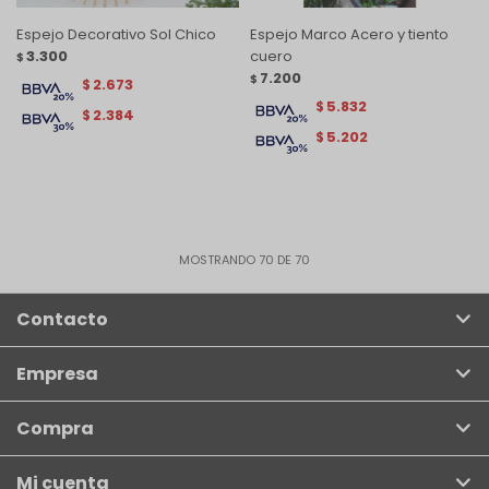
Espejo Decorativo Sol Chico
Espejo Marco Acero y tiento
3.300
cuero
$
7.200
$
2.673
$
5.832
$
2.384
$
5.202
$
MOSTRANDO
70
DE
70
Contacto
Empresa
Compra
Mi cuenta