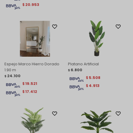
20.953
$
Espejo Marco Hierro Dorado
Platano Artificial
1.90 m
6.800
$
24.100
$
5.508
$
19.521
$
4.913
$
17.412
$