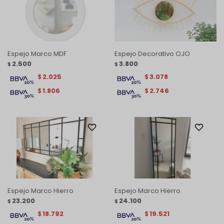
Espejo Marco MDF
Espejo Decorativo OJO
2.500
3.800
$
$
2.025
3.078
$
$
1.806
2.746
$
$
Espejo Marco Hierro
Espejo Marco Hierro
23.200
24.100
$
$
18.792
19.521
$
$