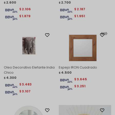
2.600
2.700
$
$
2.106
2.187
$
$
1.879
1.951
$
$
Oleo Decorativo Elefante India
Espejo IRON Cuadrado
Chico
4.500
$
4.300
$
3.645
$
3.483
$
3.251
$
3.107
$