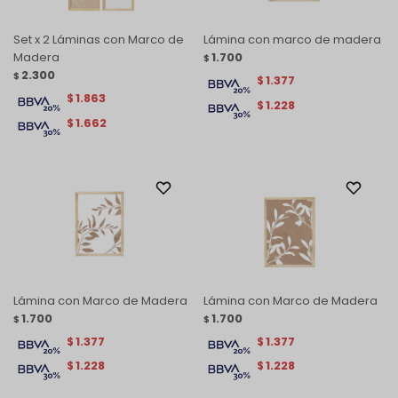
Set x 2 Láminas con Marco de
Lámina con marco de madera
Madera
1.700
$
2.300
$
1.377
$
1.863
$
1.228
$
1.662
$
Lámina con Marco de Madera
Lámina con Marco de Madera
1.700
1.700
$
$
1.377
1.377
$
$
1.228
1.228
$
$