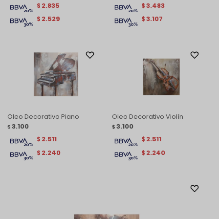
2.835
3.483
$
$
2.529
3.107
$
$
Oleo Decorativo Piano
Oleo Decorativo Violín
3.100
3.100
$
$
2.511
2.511
$
$
2.240
2.240
$
$