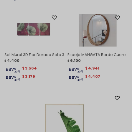
Set Mural 3D Flor Dorada Set x 3
Espejo MANGATA Borde Cuero
4.400
6.100
$
$
3.564
4.941
$
$
3.179
4.407
$
$