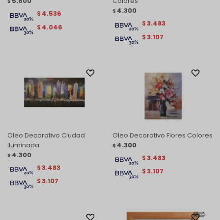
5.600
Colores
$
4.300
$
4.536
$
3.483
$
4.046
$
3.107
$
Oleo Decorativo Ciudad
Oleo Decorativo Flores Colores
Iluminada
4.300
$
4.300
$
3.483
$
3.483
$
3.107
$
3.107
$