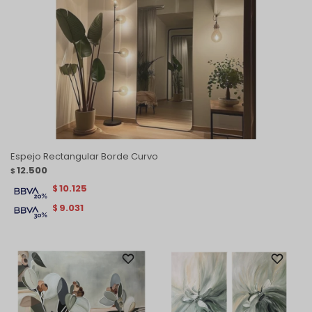
Espejo Rectangular Borde Curvo
12.500
$
10.125
$
9.031
$