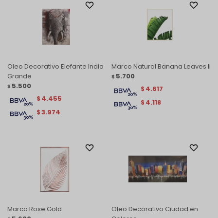
Oleo Decorativo Elefante India
Marco Natural Banana Leaves II
Grande
5.700
$
5.500
$
4.617
$
4.455
$
4.118
$
3.974
$
Marco Rose Gold
Oleo Decorativo Ciudad en