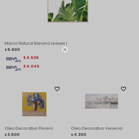
Marco Natural Banana Leaves I
5.600

$
4.536
$
4.046
$
Oleo Decorativo Florero
Oleo Decorativo Venecia
3.500
4.300
$
$