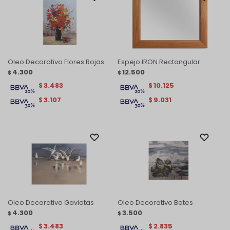
Oleo Decorativo Flores Rojas
Espejo IRON Rectangular
4.300
12.500
$
$
3.483
10.125
$
$
3.107
9.031
$
$
Oleo Decorativo Gaviotas
Oleo Decorativo Botes
4.300
3.500
$
$
3.483
2.835
$
$