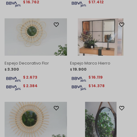
16.762
17.412
$
$
Espejo Decorativo Flor
Espejo Marco Hierro
3.300
19.900
$
$
2.673
16.119
$
$
2.384
14.378
$
$