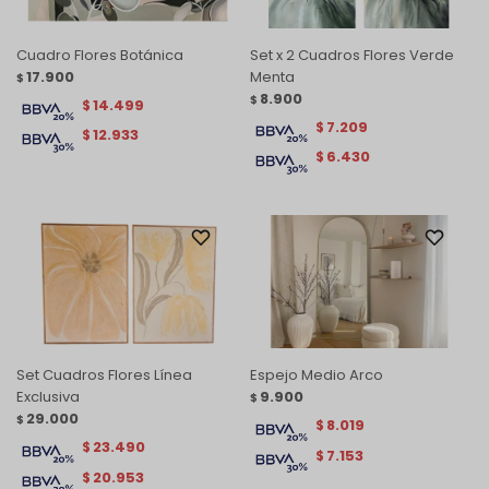
Cuadro Flores Botánica
Set x 2 Cuadros Flores Verde
17.900
Menta
$
8.900
$
14.499
$
7.209
$
12.933
$
6.430
$
Set Cuadros Flores Línea
Espejo Medio Arco
Exclusiva
9.900
$
29.000
$
8.019
$
23.490
$
7.153
$
20.953
$