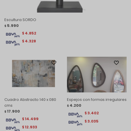
Escultura SORDO
5.990
$
4.852
$
4.328
$
Cuadro Abstracto 140 x 080
Espejos con formas irregulares
cms
4.200
$
17.900
$
3.402
$
14.499
$
3.035
$
12.933
$