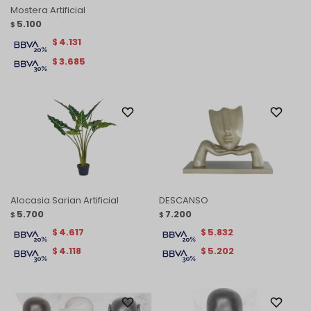
Mostera Artificial
5.100
$
4.131
$
3.685
$
Alocasia Sarian Artificial
DESCANSO
5.700
7.200
$
$
4.617
5.832
$
$
4.118
5.202
$
$