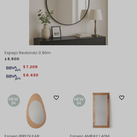
Espejo Redondo 0.90m
8.900
$
7.209
$
6.430
$
Espejo IRREGULAR
Espejo AMBAY 1.40M