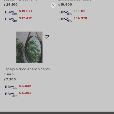
24.100
19.900
$
$

19.521
16.119
$
$
17.412
14.378
$
$
Espejo Marco Acero y tiento
cuero
7.200
$
5.832
$
5.202
$