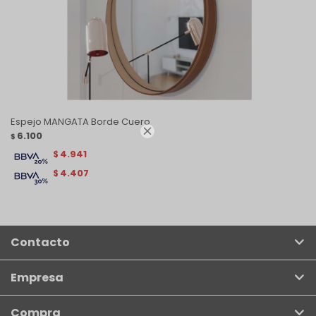
Espejo MANGATA Borde Cuero

6.100
$
4.941
$
4.407
$
Contacto
Empresa
Compra