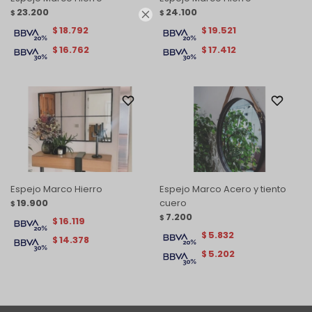
23.200
24.100
$
$

18.792
19.521
$
$
16.762
17.412
$
$
Espejo Marco Hierro
Espejo Marco Acero y tiento
19.900
cuero
$
7.200
$
16.119
$
5.832
$
14.378
$
5.202
$