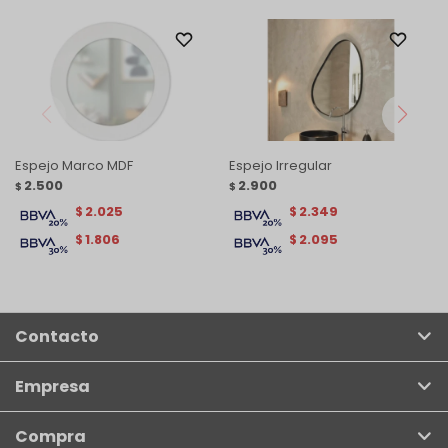
Espejo Marco MDF
Espejo Irregular
2.500
2.900
$
$
2.025
2.349
$
$
1.806
2.095
$
$
Contacto
Empresa
Compra