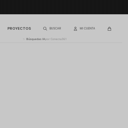
PROYECTOS
✨
Búsquedas IA
por Conecta361