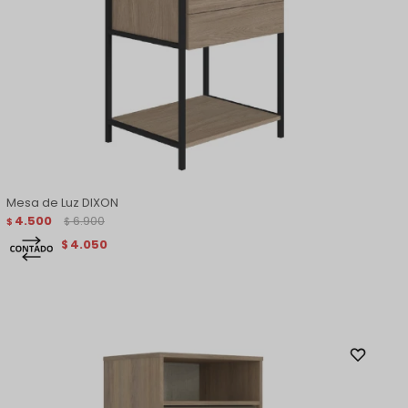
Mesa de Luz DIXON
4.500
6.900
$
$
4.050
$