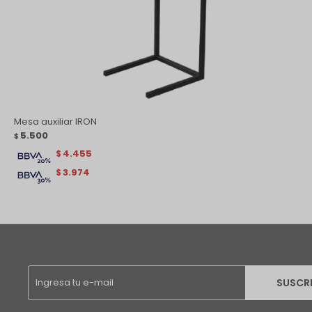
Mesa auxiliar IRON
5.500
$
4.455
$
3.974
$
SUSCR