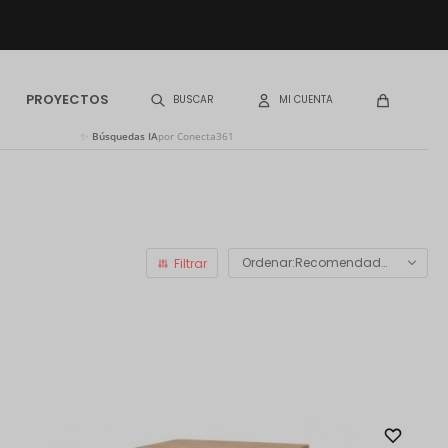
PROYECTOS
✨
Búsquedas IA
por Conecta361
Recomendados