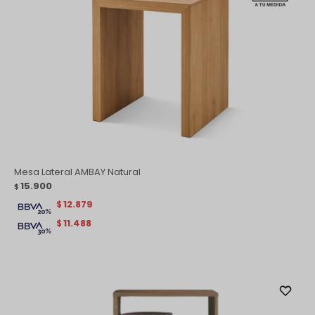
Mesa Lateral AMBAY Natural
15.900
$
12.879
$
11.488
$