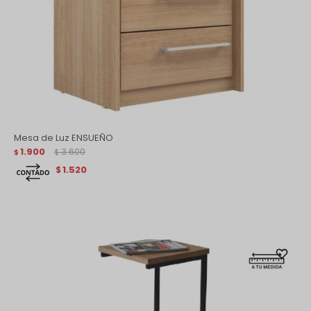
Mesa de Luz ENSUEÑO
1.900
3.600
$
$
1.520
$