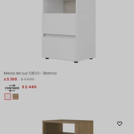
Mesa de Luz CIELO - Blanco
3.100
3.500
$
$
2.480
$