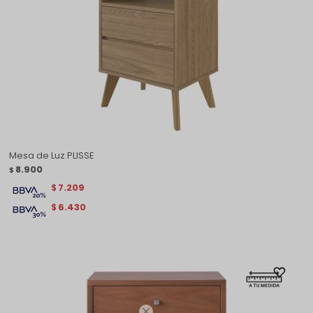
Mesa de Luz PLISSE
8.900
$
7.209
$
6.430
$
