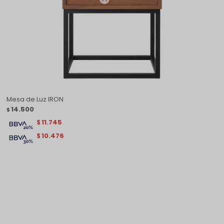
Mesa de Luz IRON
14.500
$
11.745
$
10.476
$