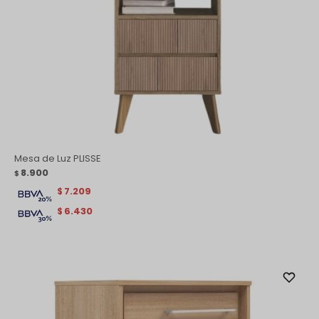
Mesa de Luz PLISSE
8.900
$
7.209
$
6.430
$