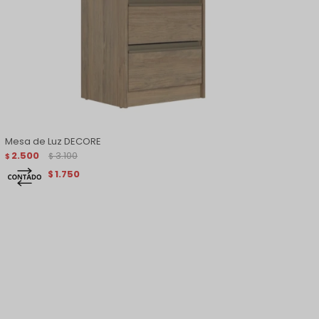
Mesa de Luz DECORE
2.500
3.100
$
$
1.750
$