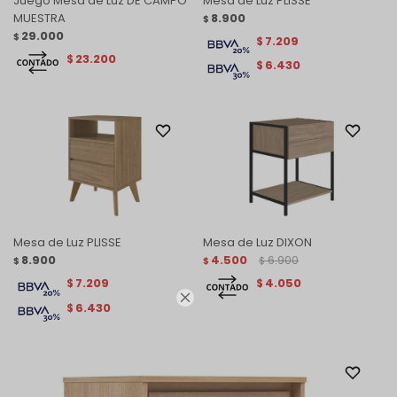
Juego Mesa de Luz DE CAMPO
Mesa de Luz PLISSE
MUESTRA
8.900
$
29.000
$
7.209
$
23.200
$
6.430
$
Mesa de Luz PLISSE
Mesa de Luz DIXON
8.900
4.500
6.900
$
$
$
7.209
4.050
$
$

6.430
$