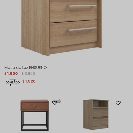
Mesa de Luz ENSUEÑO
1.900
3.600
$
$
1.520
$