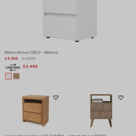
Mesa de Luz CIELO - Blanco
3.100
3.500
$
$
2.480
$