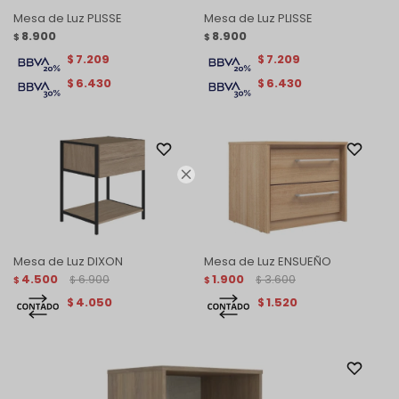
Mesa de Luz PLISSE
Mesa de Luz PLISSE
8.900
8.900
$
$
7.209
7.209
$
$
6.430
6.430
$
$

Mesa de Luz DIXON
Mesa de Luz ENSUEÑO
4.500
6.900
1.900
3.600
$
$
$
$
4.050
1.520
$
$