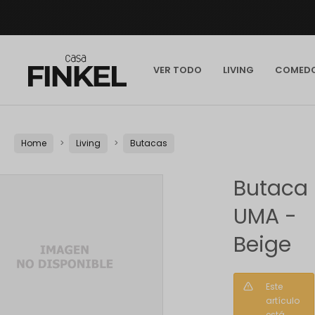
VER TODO
LIVING
COMED
Home
Living
Butacas
Butaca
UMA -
Beige
Este
artículo
está