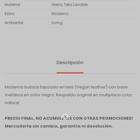
Material
Hierro, Tela Lavable
Estilo
Moderno
Ambiente
Living
Descripción
Moderna butaca tapizada en tela (Vegan leather) con base
metálica en color negro. Respaldo original en multiplaca color
natural.

PRECIO FINAL, NO ACUMULABLE CON OTRAS PROMOCIONES!
Mercadería sin cambio, garantía ni devolución.