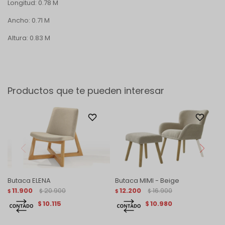
Longitud: 0.78 M
Ancho: 0.71 M
Altura: 0.83 M
Productos que te pueden interesar
Butaca ELENA
Butaca MIMI - Beige
11.900
20.900
12.200
16.900
$
$
$
$
10.115
10.980
$
$