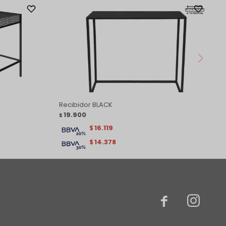
Recibidor BLACK
19.900
$
16.119
$
14.378
$

