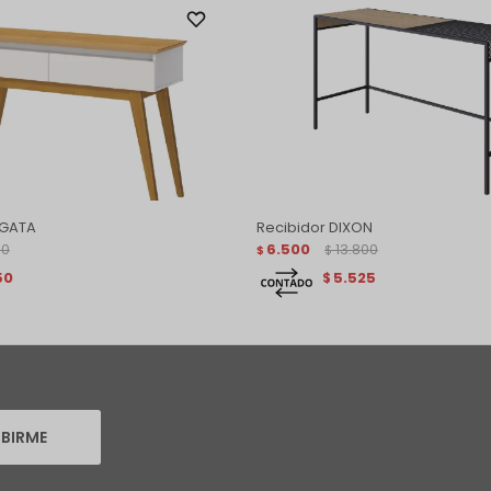
NGATA
Recibidor DIXON
00
6.500
13.800
$
$
50
5.525
$
IBIRME