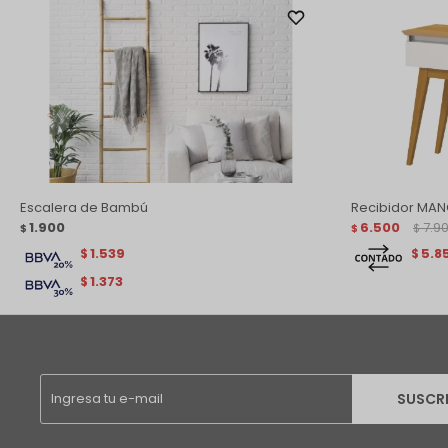
Escalera de Bambú
Recibidor MA
1.900
6.500
7.9
$
$
$
1.539
5.8
$
$
1.373
$
SUSCR