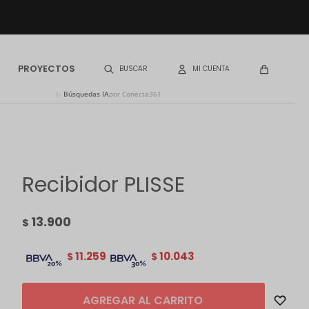
PROYECTOS
✨
Búsquedas IA
por Conecta361
Recibidor PLISSE
13.900
$
11.259
10.043
$
$
AGREGAR AL CARRITO