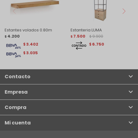
Estantes volados 0.80m
Estanteria LUMA
4.200
7.500
9.900
$
$
$
3.402
6.750
$
$
3.035
$
Contacto
Empresa
Compra
Mi cuenta