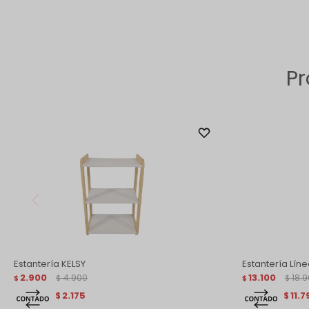
Pr
Estantería KELSY
Estantería Lín
2.900
4.900
13.100
18.
$
$
$
$
2.175
11.7
$
$