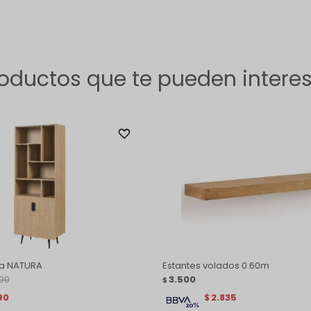
oductos que te pueden intere
ea NATURA
Estantes volados 0.60m
900
3.500
$
90
2.835
$