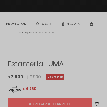
PROYECTOS
✨
Búsquedas IA
por Conecta361
Estanteria LUMA
7.500
9.900
$
$
24
6.750
$
AGREGAR AL CARRITO