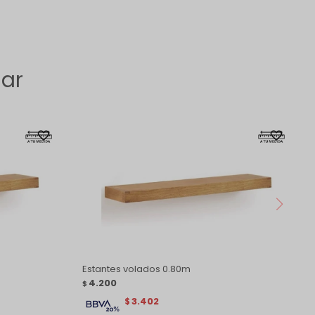
sar
Estantes volados 0.80m
4.200
$
3.402
$