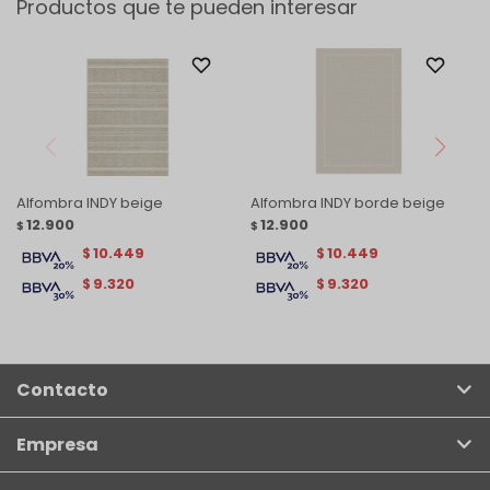
Productos que te pueden interesar
Alfombra INDY beige
Alfombra INDY borde beige
12.900
12.900
$
$
10.449
10.449
$
$
9.320
9.320
$
$
Contacto
Empresa