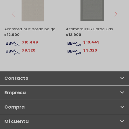
Alfombra INDY borde beige
Alfombra INDY Borde Gris
12.900
12.900
$
$
10.449
10.449
$
$
9.320
9.320
$
$
Contacto
Empresa
Compra
Mi cuenta