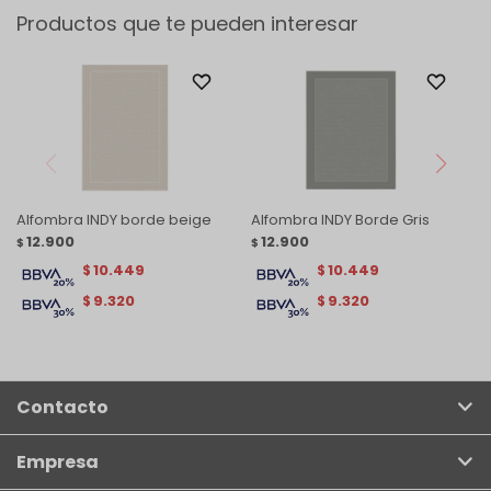
Productos que te pueden interesar
Alfombra INDY borde beige
Alfombra INDY Borde Gris
12.900
12.900
$
$
10.449
10.449
$
$
9.320
9.320
$
$
Contacto
Empresa