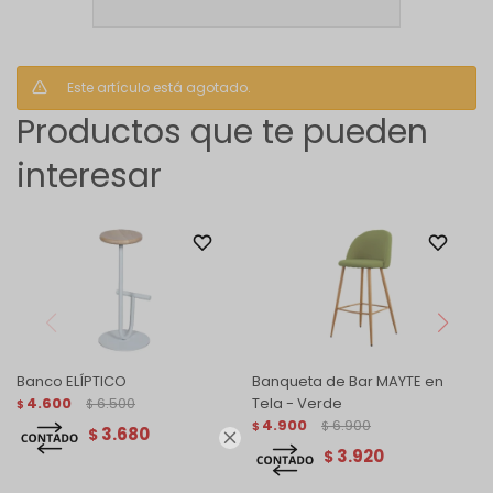
Este artículo está agotado.
Productos que te pueden
interesar
Banco ELÍPTICO
Banqueta de Bar MAYTE en
4.600
6.500
Tela - Verde
$
$
4.900
6.900
$
$
3.680
$

3.920
$