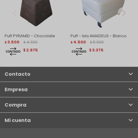
Puff PYRAMID - Chocolate
Puff - Isla AMADEUS - Blanco
3.500
4.300
4.500
5.900
$
$
$
$
2.975
3.375
$
$
Contacto
Empresa
Compra
Mi cuenta