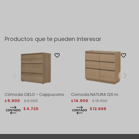
Productos que te pueden interesar
Cómoda CIELO - Cappuccino
Comoda NATURA 120 m
5.900
6.900
14.900
18.900
$
$
$
$
4.720
12.665
$
$