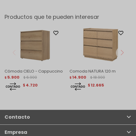
Productos que te pueden interesar
Cómoda CIELO - Cappuccino
Comoda NATURA 120 m
5.900
6.900
14.900
18.900
$
$
$
$
4.720
12.665
$
$
Contacto
Empresa