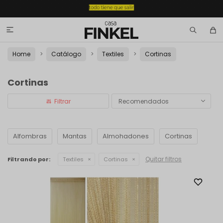

Home
Catálogo
Textiles
Cortinas
Cortinas
Recomendados
Alfombras
Mantas
Almohadones
Cortinas
Quitar filtros
Filtrando por:
Textiles
Cortinas