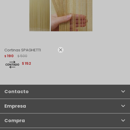

Cortinas SPAGHETTI
190
500
$
$
152
$
Contacto
Empresa
Compra