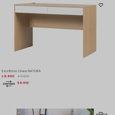
Escritorio Línea NATURA
9.900
11.900
$
$
8.910
$