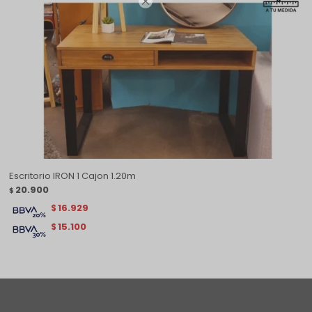

Escritorio IRON 1 Cajon 1.20m
20.900
$
16.929
$
15.100
$