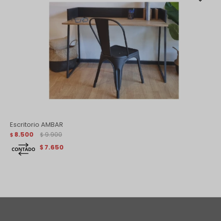
Escritorio AMBAR
8.500
9.900
$
$
7.650
$