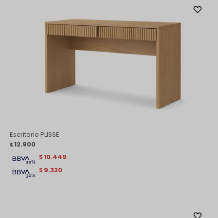
Escritorio PLISSE
12.900
$
10.449
$
9.320
$