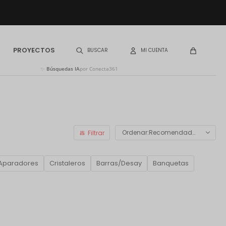
PROYECTOS
✨
Búsquedas IA
por Conecta361
Recomendados
Aparadores
Cristaleros
Barras/Desay
Banquetas