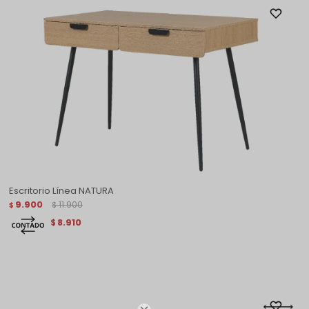
Escritorio Línea NATURA
9.900
11.900
$
$
8.910
$