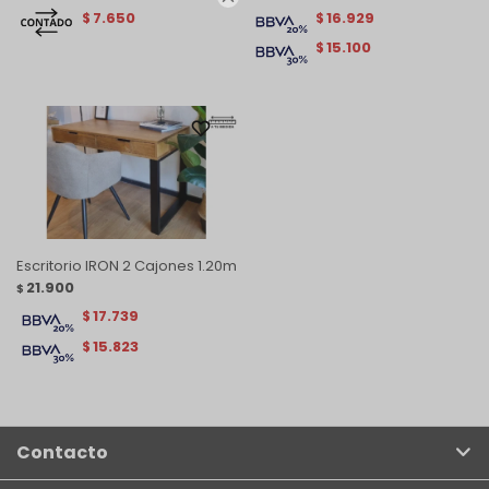
7.650
16.929
$
$
15.100
$
Escritorio IRON 2 Cajones 1.20m
21.900
$
17.739
$
15.823
$
Contacto