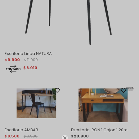
Escritorio Línea NATURA
9.900
11.900
$
$
8.910
$
Escritorio AMBAR
Escritorio IRON 1 Cajon 1.20m
8.500
9.900
20.900
$
$
$
