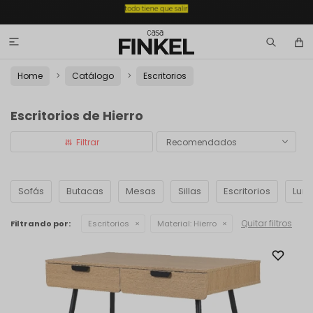

Home
Catálogo
Escritorios
Escritorios de Hierro
Recomendados
Sofás
Butacas
Mesas
Sillas
Escritorios
Lumi
Quitar filtros
Filtrando por:
Escritorios
Material:
Hierro