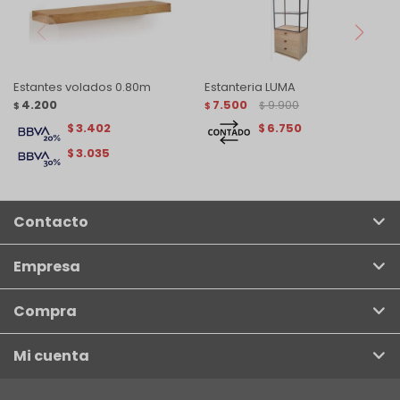
Estantes volados 0.80m
Estanteria LUMA
4.200
7.500
9.900
$
$
$
3.402
6.750
$
$
3.035
$
Contacto
Empresa
Compra
Mi cuenta