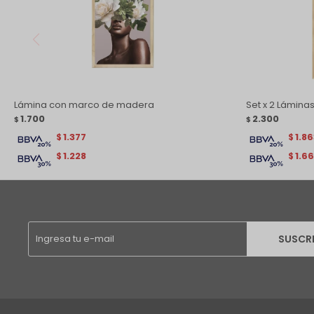
Lámina con marco de madera
Set x 2 Lámin
1.700
2.300
$
$
1.377
1.8
$
$
1.228
1.6
$
$
SUSCR