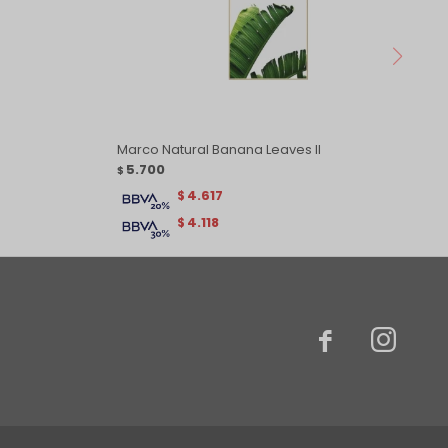
Marco Natural Banana Leaves II
5.700
$
4.617
$
4.118
$

