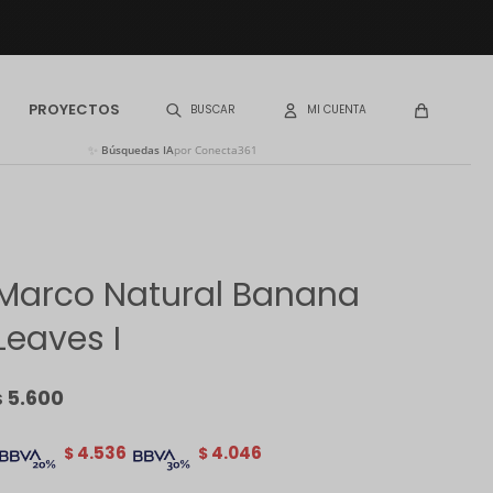
PROYECTOS
✨
Búsquedas IA
por Conecta361
Marco Natural Banana
Leaves I
5.600
$
4.536
4.046
$
$