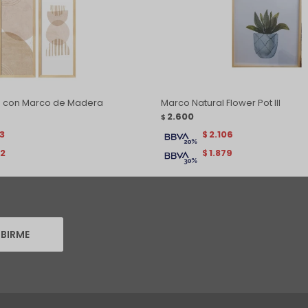
as con Marco de Madera
Marco Natural Flower Pot lll
2.600
$
63
2.106
$
62
1.879
$
IBIRME