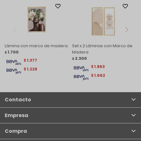
Lámina con marco de madera
Set x 2 Láminas con Marco de
1.700
Madera
$
2.300
$
1.377
$
1.863
$
1.228
$
1.662
$
Contacto
Empresa
Compra