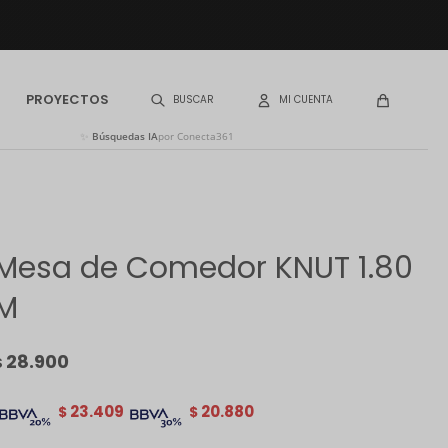
PROYECTOS
✨
Búsquedas IA
por Conecta361
Mesa de Comedor KNUT 1.80
M
28.900
$
23.409
20.880
$
$