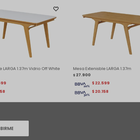
e LARGA 1.37m Vidrio Off White
Mesa Extenisble LARGA 1.37m
27.900
$
599
22.599
$
158
20.158
$
IBIRME