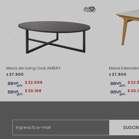
Mesa de Living Oval AMBAY
Mesa Extensibl
27.900
27.900
$
$
22.599
22.
$
$
20.158
20.
$
$
SUSCR