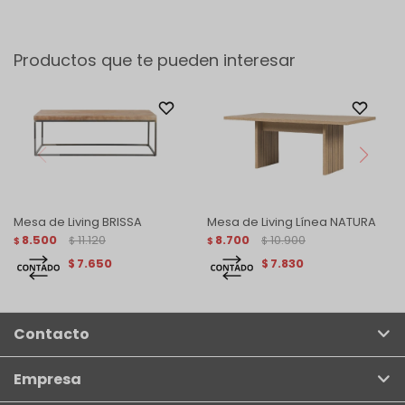
Productos que te pueden interesar
Mesa de Living BRISSA
Mesa de Living Línea NATURA
8.500
11.120
8.700
10.900
$
$
$
$
7.650
7.830
$
$
Contacto
Empresa