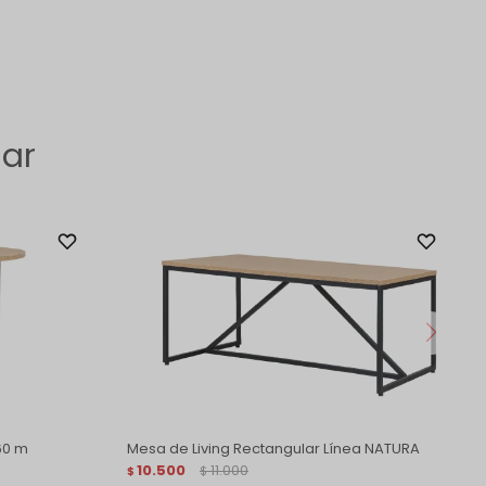
sar
60 m
Mesa de Living Rectangular Línea NATURA
10.500
11.000
$
$