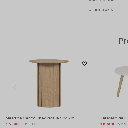
Altura: 0.45 M
Pr
Mesa de Centro Línea NATURA 045 m
Set Mesa de Li
6.100
6.900
6.500
8.9
$
$
$
$