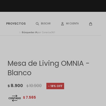
PROYECTOS
✨
Búsquedas IA
por Conecta361
Mesa de Living OMNIA -
Blanco
8.900
10.900
$
$
18
7.565
$