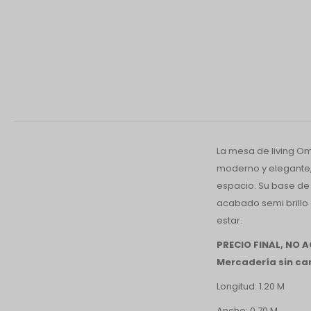
La mesa de living Om
moderno y elegante,
espacio. Su base de 
acabado semi brillo q
estar.
PRECIO FINAL, NO
Mercadería sin cam
Longitud: 1.20 M
Ancho: 0.70 M