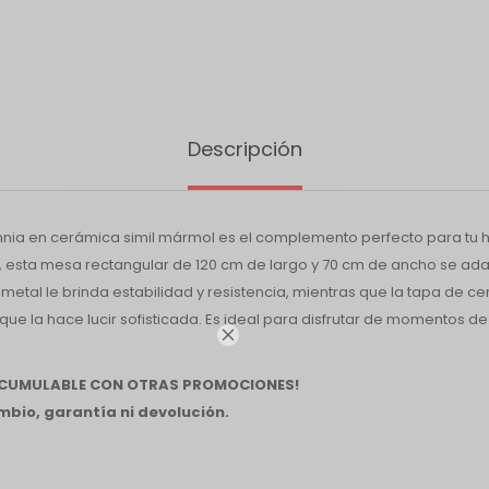
Descripción
nia en cerámica simil mármol es el complemento perfecto para tu h
 esta mesa rectangular de 120 cm de largo y 70 cm de ancho se ada
metal le brinda estabilidad y resistencia, mientras que la tapa de c
ue la hace lucir sofisticada. Es ideal para disfrutar de momentos de 

 ACUMULABLE CON OTRAS PROMOCIONES!
bio, garantía ni devolución.