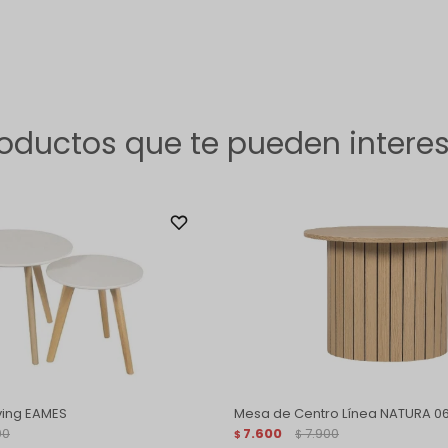
oductos que te pueden intere
ving EAMES
Mesa de Centro Línea NATURA 0
00
7.600
7.900
$
$