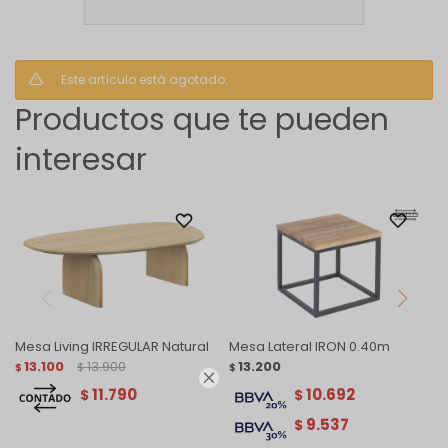
Este artículo está agotado.
Productos que te pueden
interesar
Mesa Living IRREGULAR Natural
Mesa Lateral IRON 0.40m
13.100
13.900
13.200
$
$
$

11.790
10.692
$
$
9.537
$