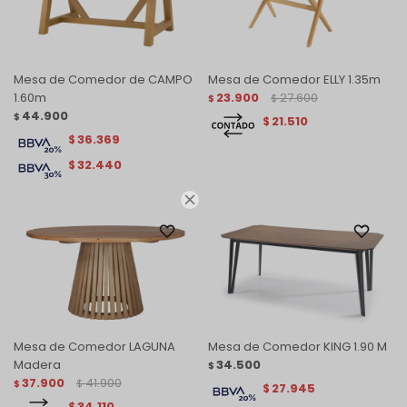
Mesa de Comedor de CAMPO
Mesa de Comedor ELLY 1.35m
1.60m
23.900
27.600
$
$
44.900
$
21.510
$
36.369
$
32.440
$

Mesa de Comedor LAGUNA
Mesa de Comedor KING 1.90 M
Madera
34.500
$
37.900
41.900
$
$
27.945
$
34.110
$