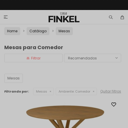

Home
Catálogo
Mesas
Mesas para Comedor
Recomendados
Mesas
Quitar filtros
Filtrando por:
Mesas
Ambiente:
Comedor