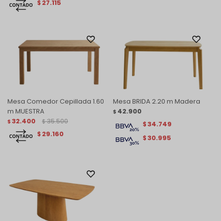
27.115
$
Mesa Comedor Cepillada 1.60
Mesa BRIDA 2.20 m Madera
m MUESTRA
42.900
$
32.400
35.500
$
$
34.749
$
29.160
$
30.995
$