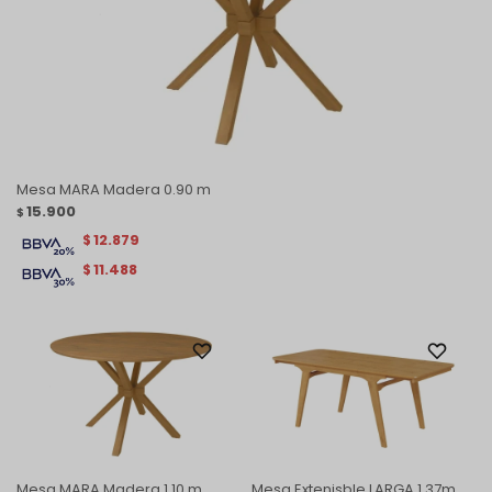
Mesa MARA Madera 0.90 m
15.900
$
12.879
$
11.488
$
Mesa MARA Madera 1.10 m
Mesa Extenisble LARGA 1.37m