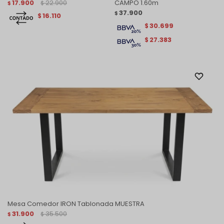
17.900
22.900
CAMPO 1.60m
$
$
37.900
$
16.110
$
30.699
$
27.383
$
Mesa Comedor IRON Tablonada MUESTRA
31.900
35.500
$
$