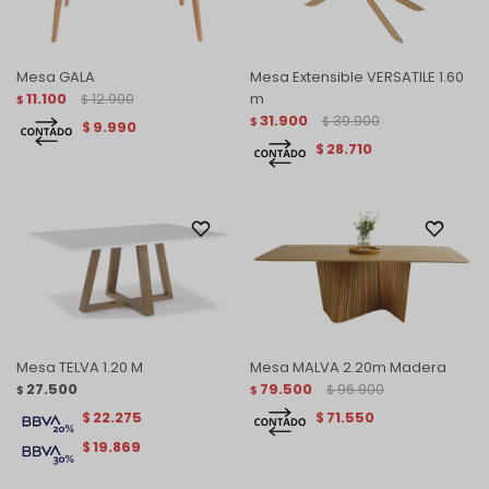
Mesa GALA
Mesa Extensible VERSATILE 1.60
11.100
12.900
m
$
$
31.900
39.900
$
$
9.990
$
28.710
$
Mesa TELVA 1.20 M
Mesa MALVA 2.20m Madera
27.500
79.500
96.900
$
$
$
22.275
71.550
$
$
19.869
$