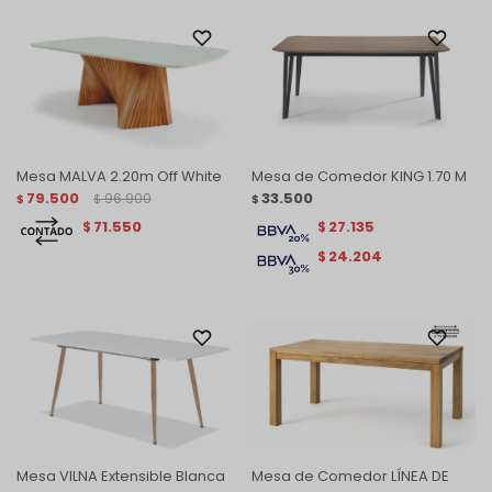
Mesa MALVA 2.20m Off White
Mesa de Comedor KING 1.70 M
79.500
96.900
33.500
$
$
$
71.550
27.135
$
$
24.204
$
Mesa VILNA Extensible Blanca
Mesa de Comedor LÍNEA DE