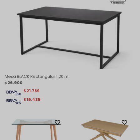
Mesa BLACK Rectangular 1.20 m
26.900
$
21.789
$
19.435
$