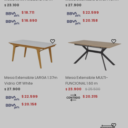
23.100
27.900
$
$
18.711
22.599
$
$
16.690
20.158
$
$
Mesa Extensible LARGA 1.37m
Mesa Extensible MULTI-
Vidrio Off White
FUNCIONAL 1.60 m
27.900
23.900
25.500
$
$
$
22.599
20.315
$
$
20.158
$