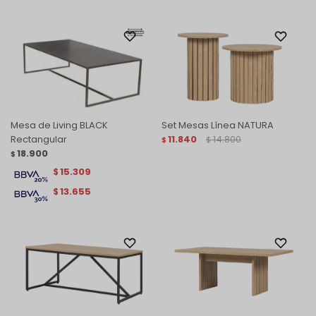
Mesa de Living BLACK
Set Mesas Línea NATURA
Rectangular
11.840
14.800
$
$
18.900
$
15.309
$
13.655
$