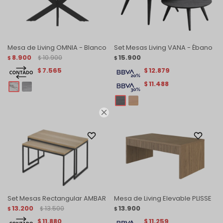
Mesa de Living OMNIA - Blanco
Set Mesas Living VANA - Ébano
8.900
10.900
15.900
$
$
$
7.565
12.879
$
$
11.488
$

Set Mesas Rectangular AMBAR
Mesa de Living Elevable PLISSE
13.200
13.500
13.900
$
$
$
11.880
11.259
$
$