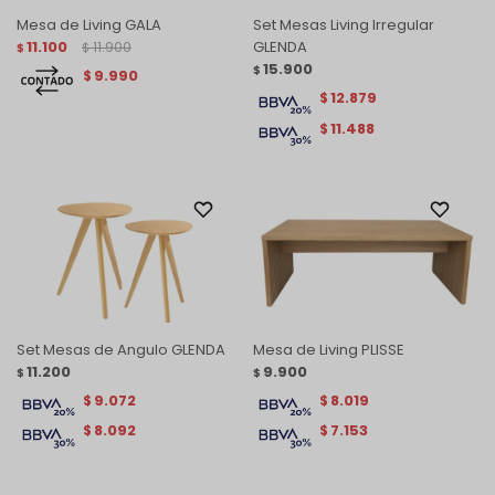
Mesa de Living GALA
Set Mesas Living Irregular
11.100
11.900
GLENDA
$
$
15.900
$
9.990
$
12.879
$
11.488
$
Set Mesas de Angulo GLENDA
Mesa de Living PLISSE
11.200
9.900
$
$
9.072
8.019
$
$
8.092
7.153
$
$