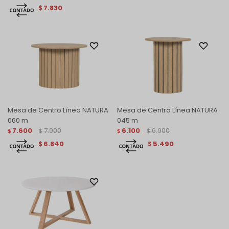
7.830
$
Mesa de Centro Línea NATURA
Mesa de Centro Línea NATURA
060 m
045 m
7.600
7.900
6.100
6.900
$
$
$
$
6.840
5.490
$
$