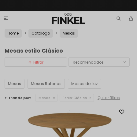

Home
Catálogo
Mesas
Mesas estilo Clásico
Recomendados
Mesas
Mesas Ratonas
Mesas de Luz
Quitar filtros
Filtrando por:
Mesas
Estilo:
Clásico