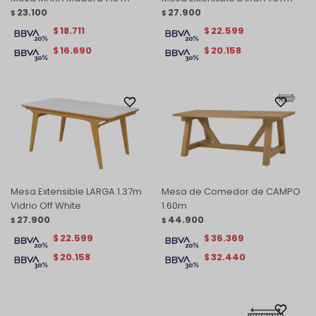
23.100
27.900
$
$
18.711
22.599
$
$
16.690
20.158
$
$
Mesa Extensible LARGA 1.37m
Mesa de Comedor de CAMPO
Vidrio Off White
1.60m
27.900
44.900
$
$
22.599
36.369
$
$
20.158
32.440
$
$