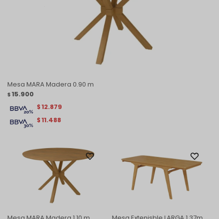
Mesa MARA Madera 0.90 m
15.900
$
12.879
$
11.488
$
Mesa MARA Madera 1.10 m
Mesa Extenisble LARGA 1.37m