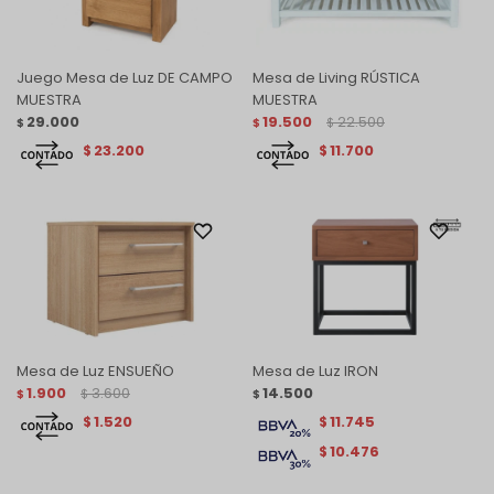
Juego Mesa de Luz DE CAMPO
Mesa de Living RÚSTICA
MUESTRA
MUESTRA
29.000
19.500
22.500
$
$
$
23.200
11.700
$
$
Mesa de Luz ENSUEÑO
Mesa de Luz IRON
1.900
3.600
14.500
$
$
$
1.520
11.745
$
$
10.476
$