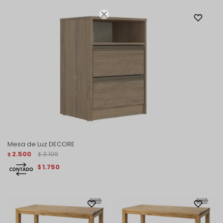

Mesa de Luz DECORE
2.500
3.100
$
$
1.750
$