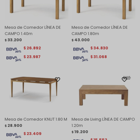
Mesa de Comedor LÍNEA DE
Mesa de Comedor LÍNEA DE
CAMPO 1.40m
CAMPO 1.80m
33.200
43.000
$
$
26.892
34.830
$
$
23.987
31.068
$
$
Mesa de Comedor KNUT 1.80 M
Mesa de Living LÍNEA DE CAMPO
28.900
1.20m
$
19.200
$
23.409
$
15.552
$