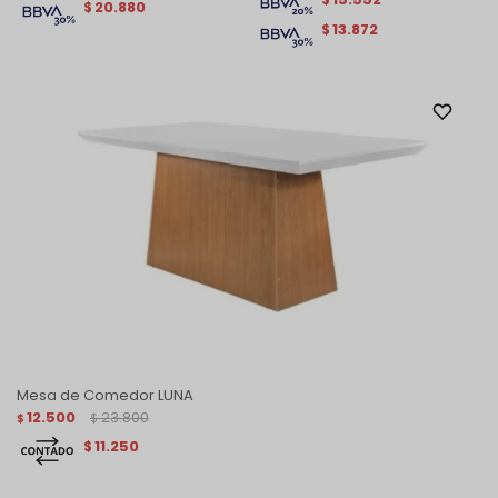
20.880
$
13.872
$
Mesa de Comedor LUNA
12.500
23.800
$
$
11.250
$