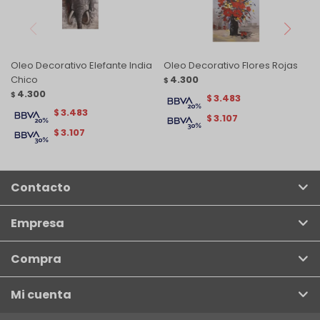
Oleo Decorativo Elefante India
Oleo Decorativo Flores Rojas
Chico
4.300
$
4.300
$
3.483
$
3.483
$
3.107
$
3.107
$
Contacto
Empresa
Compra
Mi cuenta