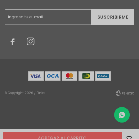
SUSCRIBIRME


© Copyright 2026 / Finkel
Fenicio
AGREGAR AL CARRITO