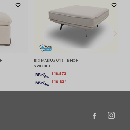
ge
Isla MARIUS Gris - Beige
23.300
$
18.873
$
16.834
$

