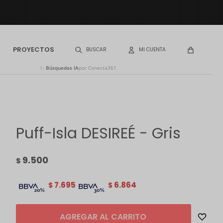
PROYECTOS
✨
Búsquedas IA
por Conecta361
Puff-Isla DESIREÉ - Gris
9.500
$
7.695
6.864
$
$
AGREGAR AL CARRITO