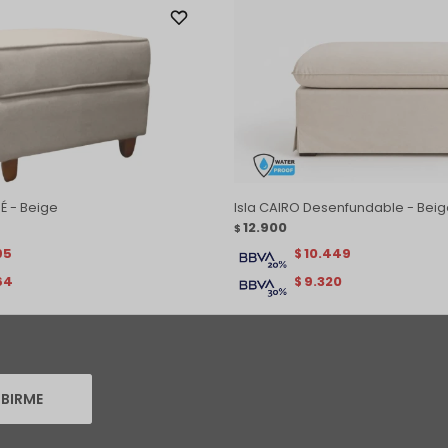
EÉ - Beige
Isla CAIRO Desenfundable - Bei
12.900
$
95
10.449
$
64
9.320
$
IBIRME