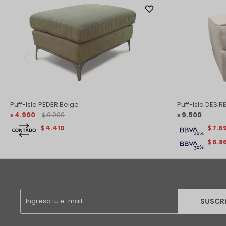
Puff-Isla PEDER Beige
Puff-Isla DESIR
4.900
9.900
9.500
$
$
$
4.410
7.6
$
$
6.8
$
SUSCR