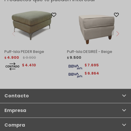
Puff-Isla PEDER Beige
Puff-Isla DESIREÉ - Beige
4.900
9.900
9.500
$
$
$
4.410
7.695
$
$
6.864
$
Contacto
Empresa
Compra