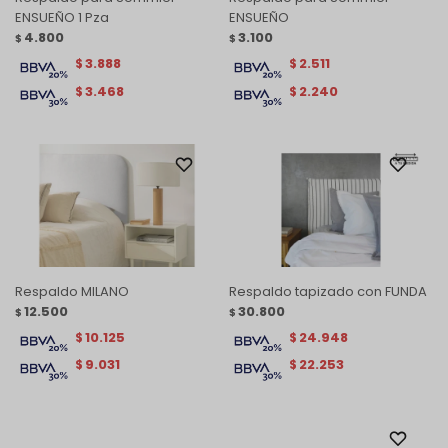
ENSUEÑO 1 Pza
ENSUEÑO
4.800
3.100
$
$
3.888
2.511
$
$
3.468
2.240
$
$
Respaldo MILANO
Respaldo tapizado con FUNDA
12.500
30.800
$
$
10.125
24.948
$
$
9.031
22.253
$
$