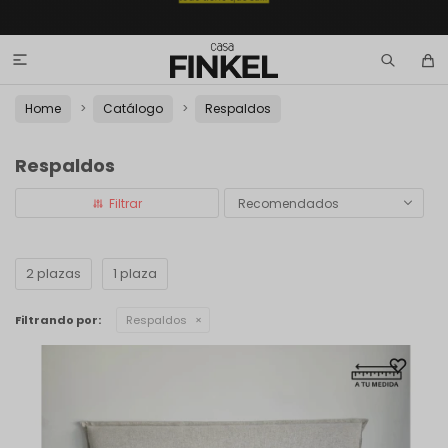

Home
Catálogo
Respaldos
Respaldos
Recomendados
2 plazas
1 plaza
Filtrando por:
Respaldos