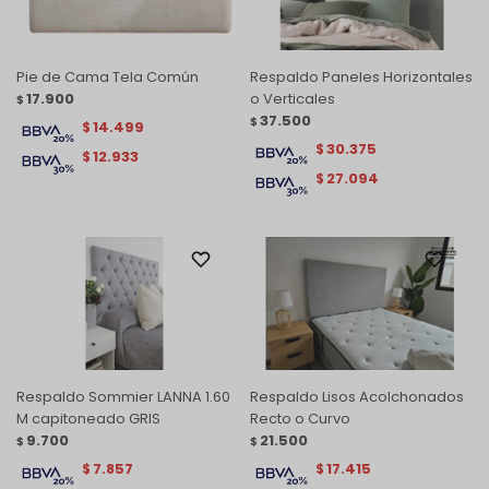
Pie de Cama Tela Común
Respaldo Paneles Horizontales
17.900
o Verticales
$
37.500
$
14.499
$
30.375
$
12.933
$
27.094
$
Respaldo Sommier LANNA 1.60
Respaldo Lisos Acolchonados
M capitoneado GRIS
Recto o Curvo
9.700
21.500
$
$
7.857
17.415
$
$