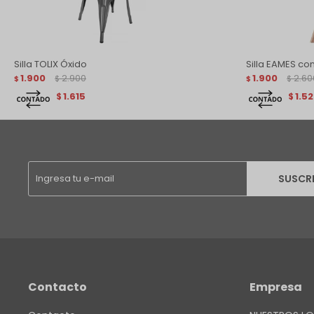
Silla TOLIX Óxido
Silla EAMES c
1.900
2.900
1.900
2.60
$
$
$
$
1.615
1.5
$
$
SUSCR
Contacto
Empresa