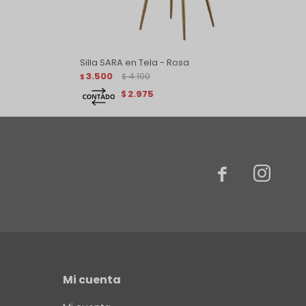
Silla SARA en Tela - Rosa
3.500
4.100
$
$
2.975
$


Mi cuenta