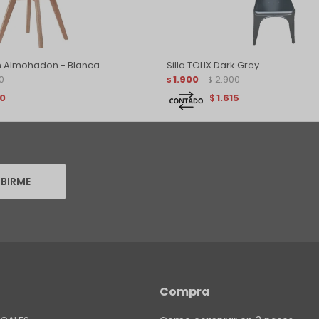
on Almohadon - Blanca
Silla TOLIX Dark Grey
0
1.900
2.900
$
$
20
1.615
$
IBIRME
Compra