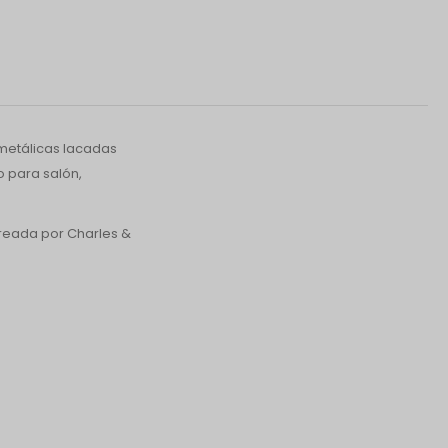
 metálicas lacadas
o para salón,
 creada por Charles &