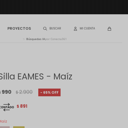
PROYECTOS
✨
Búsquedas IA
por Conecta361
Silla EAMES - Maíz
990
2.900
$
$
65
891
$
Maíz