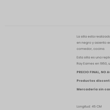
La silla esta realiz
en negro y asiento er
comedor, cocina.
Esta silla es una rep
Ray Eames en 1950, un
PRECIO FINAL, NO
Productos discont
Mercadería sin ca
Longitud: 45 CM