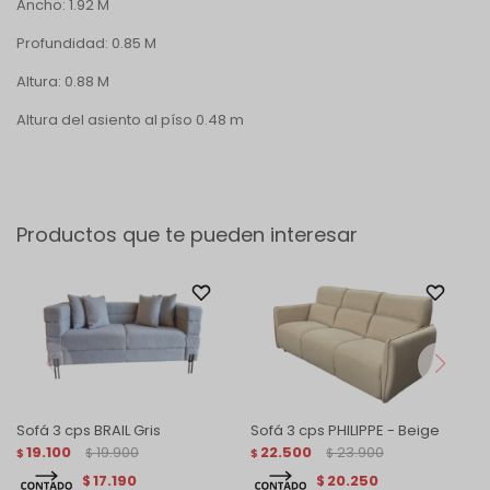
Ancho: 1.92 M
Profundidad: 0.85 M
Altura: 0.88 M
Altura del asiento al píso 0.48 m
Productos que te pueden interesar
Sofá 3 cps BRAIL Gris
Sofá 3 cps PHILIPPE - Beige
19.100
19.900
22.500
23.900
$
$
$
$
17.190
20.250
$
$