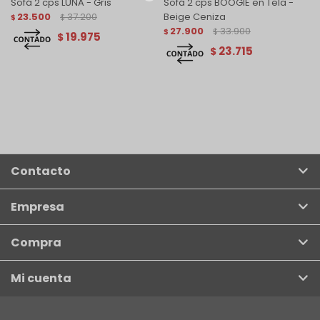
Sofá 2 cps LUNA - Gris
Sofá 2 cps BOOGIE en Tela -
23.500
37.200
Beige Ceniza
$
$
27.900
33.900
$
$
19.975
$
23.715
$
Contacto
Empresa
Compra
Mi cuenta