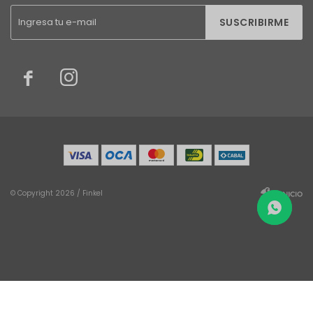
SUSCRIBIRME


© Copyright 2026 / Finkel
Fenicio