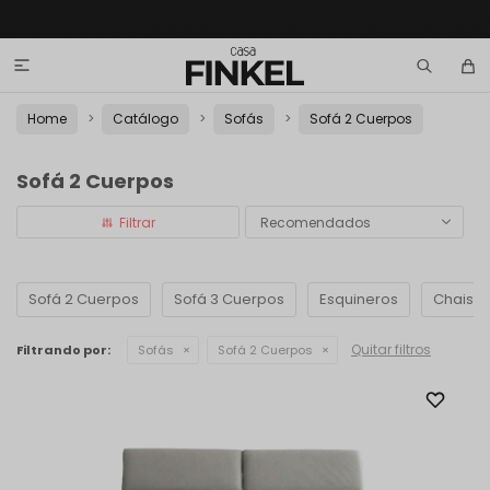

Home
Catálogo
Sofás
Sofá 2 Cuerpos
Sofá 2 Cuerpos
Recomendados
Sofá 2 Cuerpos
Sofá 3 Cuerpos
Esquineros
Chaise
Quitar filtros
Filtrando por:
Sofás
Sofá 2 Cuerpos