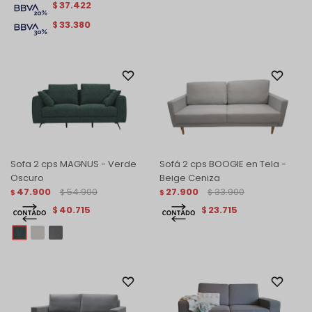
37.422
$
33.380
$
Sofa 2 cps MAGNUS - Verde
Sofá 2 cps BOOGIE en Tela -
Oscuro
Beige Ceniza
47.900
54.900
27.900
33.900
$
$
$
$
40.715
23.715
$
$