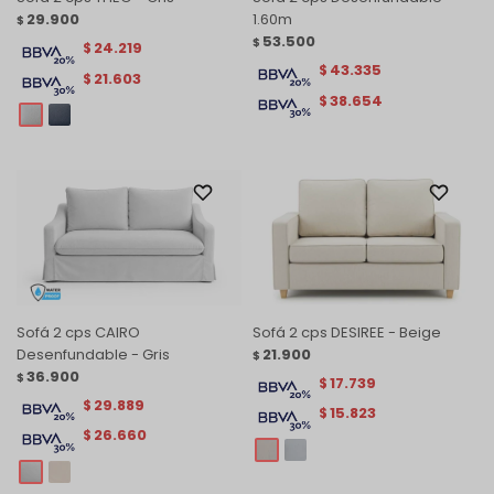
29.900
1.60m
$
53.500
$
24.219
$
43.335
$
21.603
$
38.654
$
Sofá 2 cps CAIRO
Sofá 2 cps DESIREE - Beige
Desenfundable - Gris
21.900
$
36.900
$
17.739
$
29.889
$
15.823
$
26.660
$