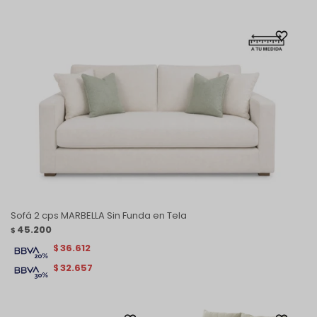
Sofá 2 cps MARBELLA Sin Funda en Tela
45.200
$
36.612
$
32.657
$