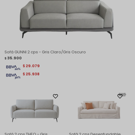
Sofá GUNNI 2 cps - Gris Claro/Gris Oscuro
35.900
$
29.079
$
25.938
$
Sofá 2 cps THEO - Gris
Sofá 2 cps Desenfundable