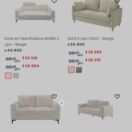
Sofá en Tela Rústica GUNNI 2
Sofá 3 cps OSLO - Beige
cps - Beige
34.900
$
40.900
$
28.269
$
33.129
$
25.215
$
29.550
$
