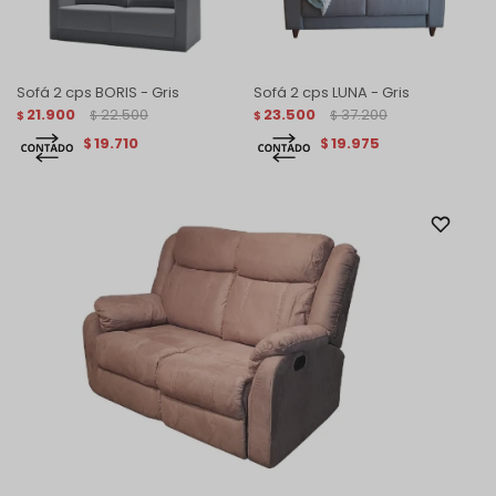
Sofá 2 cps BORIS - Gris
Sofá 2 cps LUNA - Gris
21.900
22.500
23.500
37.200
$
$
$
$
19.710
19.975
$
$